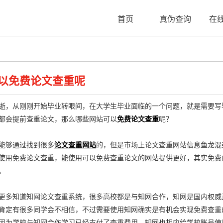
首页
真伪查询
在
以免费论文查重呢
，从刚刚开始毕业转眼间，在大学生毕业面临的一个问题，就是需要写
都会提前查重论文，那么哪些网站可以
免费论文查重
呢？
够通过找到很多
论文查重网站
的，但是市场上论文查重网站信息鱼龙混
使用免费论文查重，能使用可以免费查重论文的网站提供更好，其实免费的论
。
多知道知网论文查重系统，很多高校都是与知网合作，知网是国内权威
肯定有很多同学会不相信，不过需要使用知网确实是有机会实现免费查重
因为学校与知网合作学习已经支付了查重费用，知网也相应给学校账号使