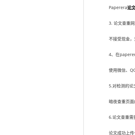
Paperera
论
3. 论文查重网
不接受现金，只
4、在paper
使用微信、QQ
5.对检测的论
暗夜查重页面的提
6.论文查重需
论文成功上传一