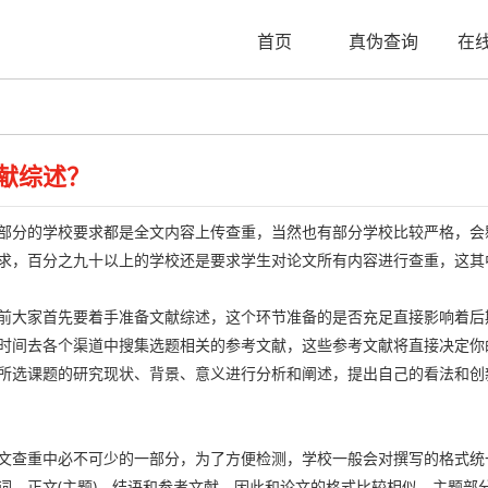
首页
真伪查询
在
献综述？
部分的学校要求都是全文内容上传查重，当然也有部分学校比较严格，会
求，百分之九十以上的学校还是要求学生对论文所有内容进行查重，这其
前大家首先要着手准备文献综述，这个环节准备的是否充足直接影响着后
时间去各个渠道中搜集选题相关的参考文献，这些参考文献将直接决定你
所选课题的研究现状、背景、意义进行分析和阐述，提出自己的看法和创
文查重中必不可少的一部分，为了方便检测，学校一般会对撰写的格式统
词、正文(主题)、结语和参考文献，因此和论文的格式比较相似，主题部